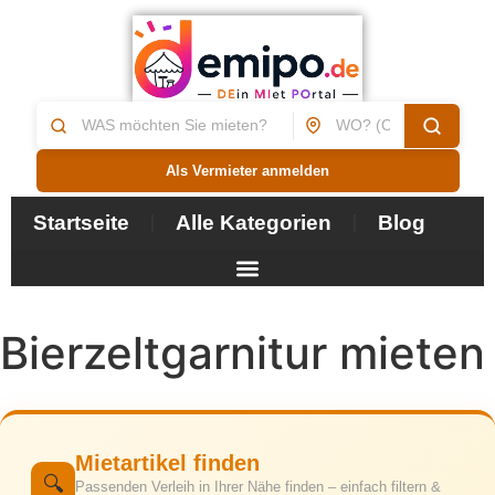
Als Vermieter anmelden
Startseite
Alle Kategorien
Blog
Bierzeltgarnitur mieten
Mietartikel finden
🔍
Passenden Verleih in Ihrer Nähe finden – einfach filtern &