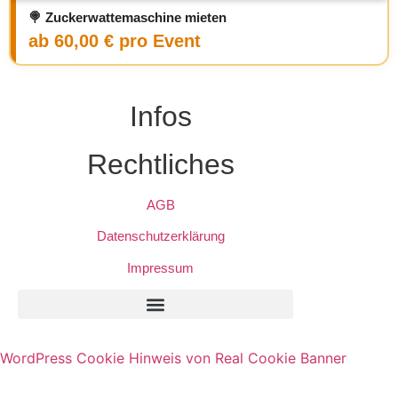
🍭 Zuckerwattemaschine mieten
ab 60,00 € pro Event
Infos
Rechtliches
AGB
Datenschutzerklärung
Impressum
Privatsphäre-Einstellungen Ändern
Historie Der Privatsphäre-Einstellungen
Einwilligungen Widerrufen
WordPress Cookie Hinweis von Real Cookie Banner