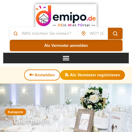
Als Vermieter anmelden
🔑 Anmelden
📝 Als Vermieter registrieren
Kategorie
🏷️ Deko mieten
2 Inserate verfügbar