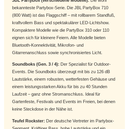
JBL PartyBox (verschiedene Modelle):
Die wohl
bekannteste Partybox-Serie. Die JBL PartyBox 710
(800 Watt) ist das Flaggschiff – mit rollbarem Standfuß,
kraftvollem Bass und spektakulärer LED-Lichtshow.
Kompaktere Modelle wie die PartyBox 310 oder 110
eignen sich für kleinere Feiern. Alle Modelle bieten
Bluetooth-Konnektivität, Mikrofon- und
Gitarrenanschluss sowie synchronisiertes Licht.
Soundboks (Gen. 3 / 4):
Der Spezialist für Outdoor-
Events. Die Soundboks überzeugt mit bis zu 126 dB
Lautstärke, einem robusten, wetterfesten Gehäuse und
einem leistungsstarken Akku für bis zu 40 Stunden
Laufzeit – ganz ohne Stromanschluss. Ideal für
Gartenfeste, Festivals und Events im Freien, bei denen
keine Steckdose in der Nähe ist.
Teufel Rockster:
Der deutsche Vertreter im Partybox-
Segment. Kräftiger Bass, hohe Lautstärke und ein