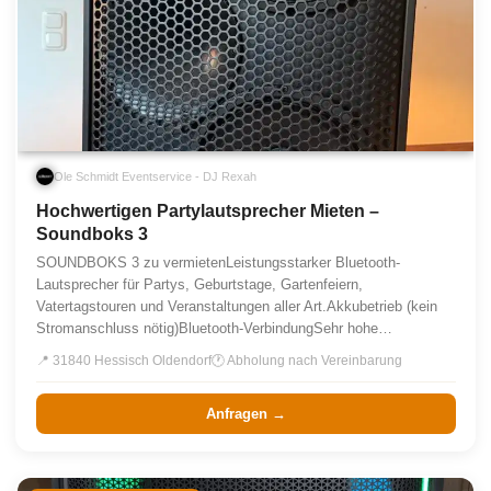
Ole Schmidt Eventservice - DJ Rexah
Hochwertigen Partylautsprecher Mieten –
Soundboks 3
SOUNDBOKS 3 zu vermietenLeistungsstarker Bluetooth-
Lautsprecher für Partys, Geburtstage, Gartenfeiern,
Vatertagstouren und Veranstaltungen aller Art.Akkubetrieb (kein
Stromanschluss nötig)Bluetooth-VerbindungSehr hohe…
📍 31840 Hessisch Oldendorf
🕐 Abholung nach Vereinbarung
Anfragen →