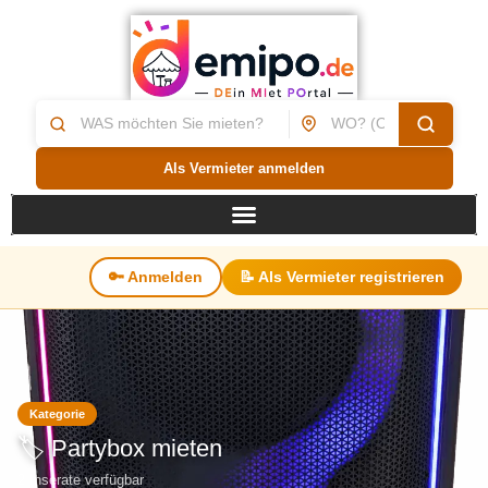
Als Vermieter anmelden
🔑 Anmelden
📝 Als Vermieter registrieren
Kategorie
🏷️ Partybox mieten
2 Inserate verfügbar