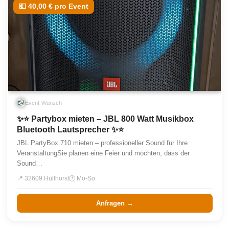
💶 40,00 € pro Event
Event-Wunsch
✨⭐ Partybox mieten – JBL 800 Watt Musikbox
Bluetooth Lautsprecher ✨⭐
JBL PartyBox 710 mieten – professioneller Sound für Ihre
VeranstaltungSie planen eine Feier und möchten, dass der
Sound…
📍 32609 Hüllhorst
🕐 Mo-So
Anfragen →