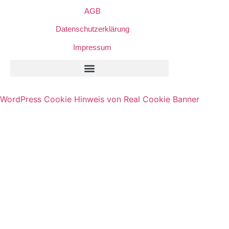
AGB
Datenschutzerklärung
Impressum
Privatsphäre-Einstellungen Ändern
Historie Der Privatsphäre-Einstellungen
Einwilligungen Widerrufen
WordPress Cookie Hinweis von Real Cookie Banner