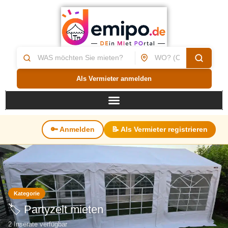
Als Vermieter anmelden
🔑 Anmelden
📝 Als Vermieter registrieren
Kategorie
🏷️ Partyzelt mieten
2 Inserate verfügbar