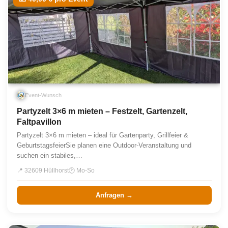
Event-Wunsch
Partyzelt 3×6 m mieten – Festzelt, Gartenzelt,
Faltpavillon
Partyzelt 3×6 m mieten – ideal für Gartenparty, Grillfeier &
GeburtstagsfeierSie planen eine Outdoor-Veranstaltung und
suchen ein stabiles,…
📍 32609 Hüllhorst
🕐 Mo-So
Anfragen →