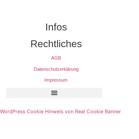
Infos
Rechtliches
AGB
Datenschutzerklärung
Impressum
Privatsphäre-Einstellungen Ändern
Historie Der Privatsphäre-Einstellungen
Einwilligungen Widerrufen
WordPress Cookie Hinweis von Real Cookie Banner