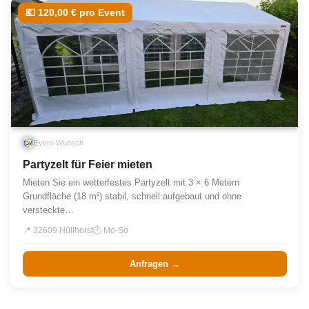
💶 120,00 € pro Event
Event-Wunsch
Partyzelt für Feier mieten
Mieten Sie ein wetterfestes Partyzelt mit 3 × 6 Metern
Grundfläche (18 m²) stabil, schnell aufgebaut und ohne
versteckte…
📍 32609 Hüllhorst
🕐 Mo-So
Anfragen →