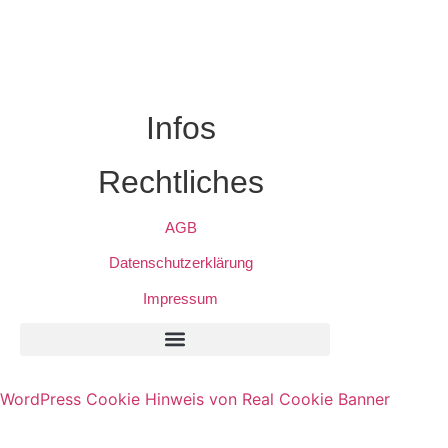
Infos
Rechtliches
AGB
Datenschutzerklärung
Impressum
Privatsphäre-Einstellungen Ändern
Historie Der Privatsphäre-Einstellungen
Einwilligungen Widerrufen
WordPress Cookie Hinweis von Real Cookie Banner