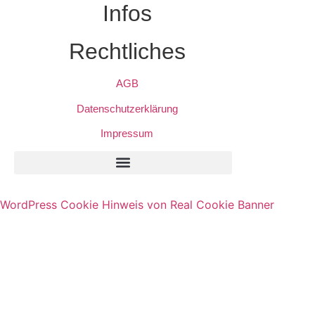
Infos
Rechtliches
AGB
Datenschutzerklärung
Impressum
Privatsphäre-Einstellungen Ändern
Historie Der Privatsphäre-Einstellungen
Einwilligungen Widerrufen
WordPress Cookie Hinweis von Real Cookie Banner