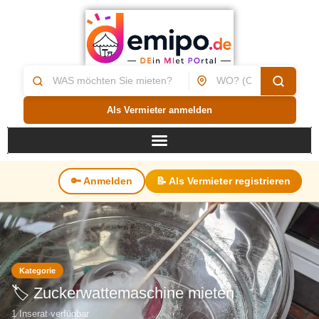
Als Vermieter anmelden
🔑 Anmelden
📝 Als Vermieter registrieren
Kategorie
🏷️ Zuckerwattemaschine mieten
1 Inserat verfügbar