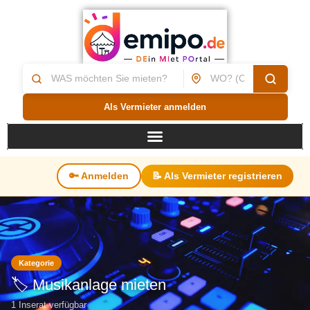
Als Vermieter anmelden
🔑 Anmelden
📝 Als Vermieter registrieren
Kategorie
🏷️ Musikanlage mieten
1 Inserat verfügbar