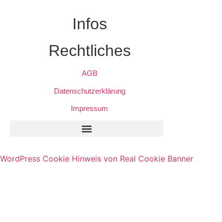
Infos
Rechtliches
AGB
Datenschutzerklärung
Impressum
Privatsphäre-Einstellungen Ändern
Historie Der Privatsphäre-Einstellungen
Einwilligungen Widerrufen
WordPress Cookie Hinweis von Real Cookie Banner