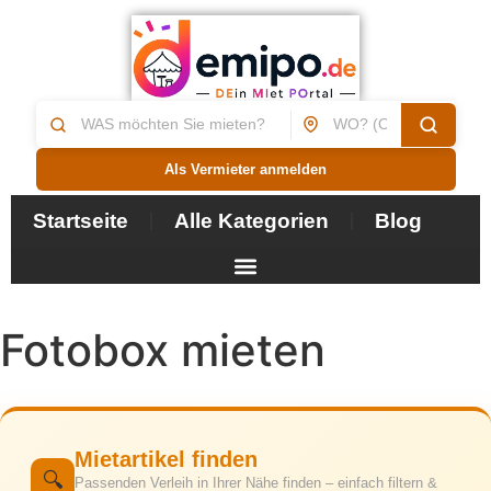
Als Vermieter anmelden
Startseite
Alle Kategorien
Blog
Fotobox mieten
Mietartikel finden
🔍
Passenden Verleih in Ihrer Nähe finden – einfach filtern &