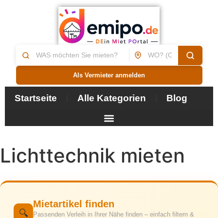
Als Vermieter anmelden
Startseite
Alle Kategorien
Blog
Lichttechnik mieten
Mietartikel finden
🔍
Passenden Verleih in Ihrer Nähe finden – einfach filtern &