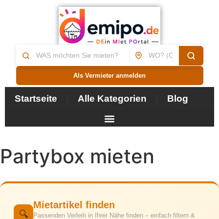
Als Vermieter anmelden
Startseite
Alle Kategorien
Blog
Partybox mieten
Mietartikel finden
🔍
Passenden Verleih in Ihrer Nähe finden – einfach filtern &