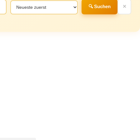
🔍 Suchen
✕