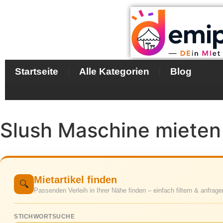
Startseite
Alle Kategorien
Blog
Slush Maschine mieten
Mietartikel finden
🔍
Passenden Verleih in Ihrer Nähe finden – einfach filtern & anfrage
STICHWORTSUCHE