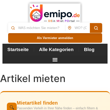
Als Vermieter anmelden
Startseite
Alle Kategorien
Blog
Artikel mieten
Mietartikel finden
🔍
Passenden Verleih in Ihrer Nähe finden – einfach filtern &