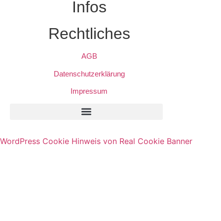
Infos
Rechtliches
AGB
Datenschutzerklärung
Impressum
Privatsphäre-Einstellungen Ändern
Historie Der Privatsphäre-Einstellungen
Einwilligungen Widerrufen
WordPress Cookie Hinweis von Real Cookie Banner