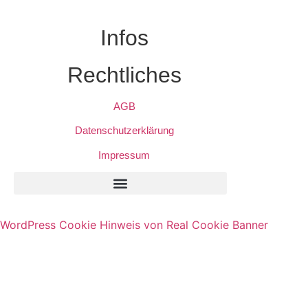
Infos
Rechtliches
AGB
Datenschutzerklärung
Impressum
Privatsphäre-Einstellungen Ändern
Historie Der Privatsphäre-Einstellungen
Einwilligungen Widerrufen
WordPress Cookie Hinweis von Real Cookie Banner