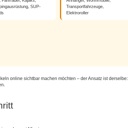
, Fahrräder, Kajaks,
Anhänger, Wohnmobile,
ingausrüstung, SUP-
Transportfahrzeuge,
ds
Elektroroller
ikeln online sichtbar machen möchten – der Ansatz ist derselbe:
en.
ritt