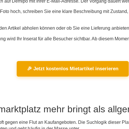
ch auf Demipo mit Ihrer E-Mail-Adresse. Der Vorgang dauert wen
Foto hoch, schreiben Sie eine klare Beschreibung mit Zustand
en Artikel abholen können oder ob Sie eine Lieferung anbieten.
g wird Ihr Inserat für alle Besucher sichtbar. Ab diesem Moment
🎉 Jetzt kostenlos Mietartikel inserieren
marktplatz mehr bringt als allg
t gegen eine Flut an Kaufangeboten. Die Suchlogik dieser Plattfo
ten und geht häufig in der Masse unter.