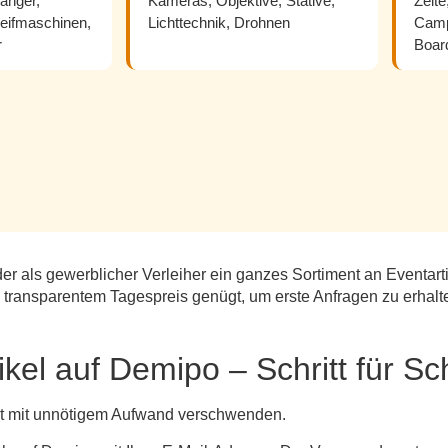
änger,
Kameras, Objektive, Stative,
Zelte
leifmaschinen,
Lichttechnik, Drohnen
Camp
r
Boar
er als gewerblicher Verleiher ein ganzes Sortiment an Eventart
d transparentem Tagespreis genügt, um erste Anfragen zu erhalt
ikel auf Demipo – Schritt für Sch
eit mit unnötigem Aufwand verschwenden.